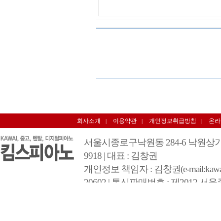
회사소개
이용약관
개인정보취급방침
온라
|
|
|
서울시종로구낙원동 284-6 낙원상가 3층 348호 
9918 | 대표 : 김창권
개인정보 책임자 : 김창권(e-mail:kawai@
20602 | 통신판매번호 : 제2012 서울
COPYRIGHT 2012 BY 킴스피아노 A