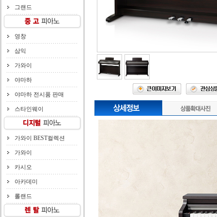
그랜드
영창
삼익
가와이
야마하
야마하 전시품 판매
스타인웨이
가와이 BEST컬렉션
가와이
카시오
아카데미
롤랜드