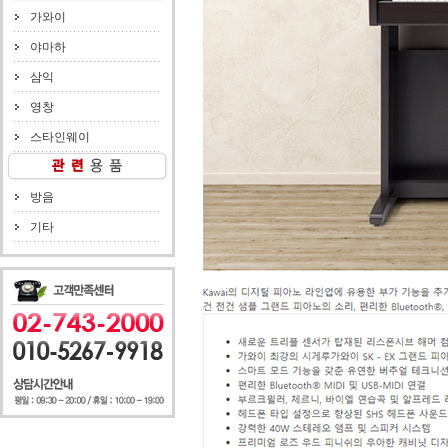
가와이
야마하
삼익
영창
스타인웨이
방음
기타