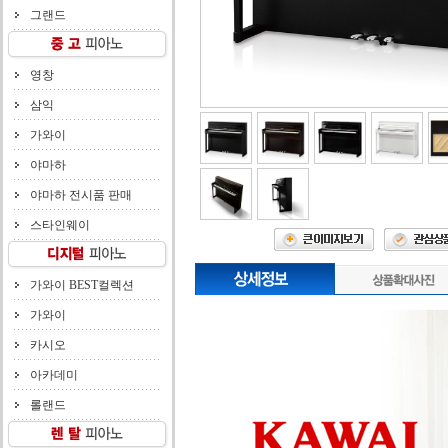
그랜드
영창
삼익
가와이
야마하
야마하 전시품 판매
스타인웨이
가와이 BEST컬렉션
가와이
카시오
아카데미
롤랜드