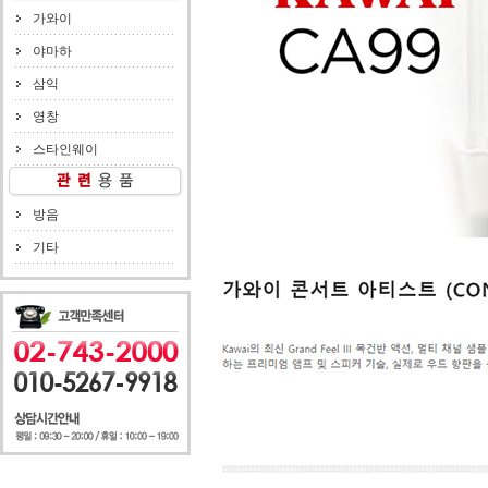
가와이
야마하
삼익
영창
스타인웨이
방음
기타