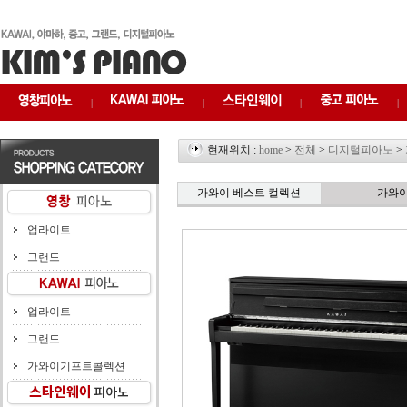
|
|
|
|
현재위치 :
home
>
전체
>
디지털피아노
>
가와이 베스트 컬렉션
가와
업라이트
그랜드
업라이트
그랜드
가와이기프트콜렉션